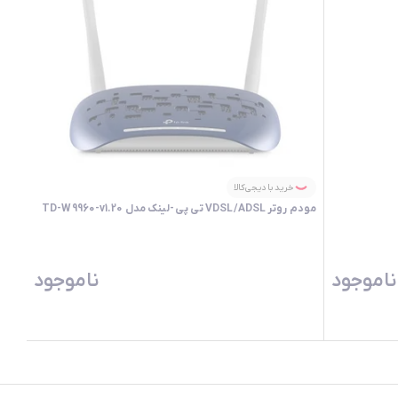
خرید با دیجی‌کالا
مودم روتر VDSL/ADSL تی پی-لینک مدل TD-W9960-v1.20
ناموجود
ناموجود