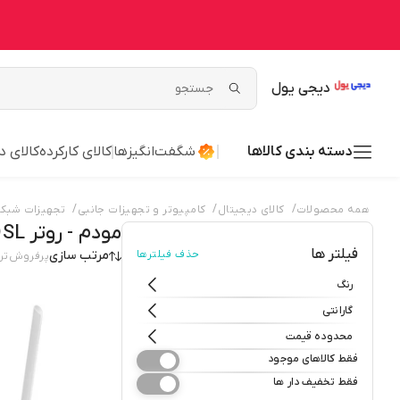
دیجی یول
دسته بندی کالاها
شگفت‌انگیزها
کالای کارکرده
کالای د
/
/
/
همه محصولات
کالای دیجیتال
کامپیوتر و تجهیزات جانبی
تجهیزات شبکه 
مودم - روتر ADSL
فیلتر ها
حذف فیلترها
مرتب سازی
پرفروش‌تر
رنگ
گارانتی
محدوده قیمت
فقط کالاهای موجود
فقط تخفیف دار ها