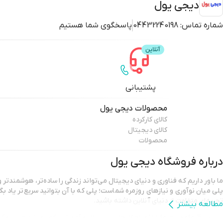
دیجی یول
شماره تماس:
04432240198
پاسخگوی شما هستیم
پشتیبانی
محصولات
دیجی یول
کالای کارکرده
کالای دیجیتال
محصولات
درباره فروشگاه
دیجی یول
ما باور داریم که فناوری و دنیای دیجیتال می‌تواند زندگی را ساده‌تر، هوشمندتر
پلی میان نوآوری و نیازهای روزمره شماست؛ پلی که با آن بتوانید سریع‌تر یاد بگ
تجربه‌ای متفاوت از دنیای آنلاین داشته باشید.
مطالعه بیشتر
🎯
ماموریت ما
: ارائه راهکارهای دیجیتال و آموزشی که به رشد فردی و ک