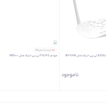
خرید با دیجی‌کالا
مودم 3G/4G تی پی-لینک مدل MR100
ناموجود