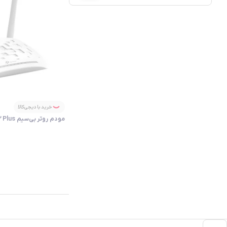
خرید با دیجی‌کالا
مودم روتر بی‌سیم ADSL2 Plus تی پی-لینک مدل W8961N