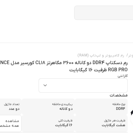
/
تر
رم کامپیوتر و لپ‌تاپ (RAM)
رم دسکتاپ DDR4 دو
RGB PRO ظرفیت 16 گیگابایت
گارانتی
مشخصات
نوع حافظه
پیکربندی حافظه
تعداد ماژول
DDR4
دو کاناله
دو عدد
ظرفیت هر ماژول
ظرفیت کلی
مشاهده
هشت گیگابایت
16 گیگابایت
همه مشخص