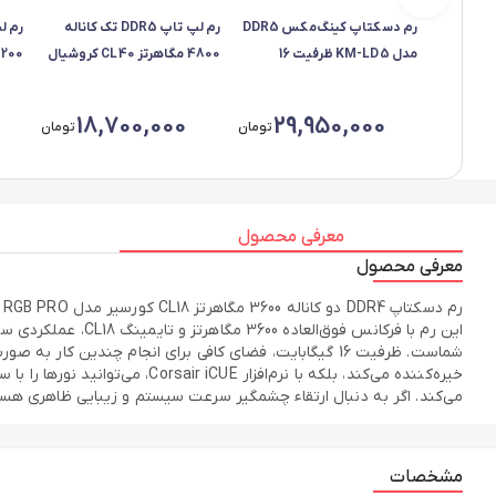
رم دسکتاپ کینگ‌مکس DDR5
رم لپ تاپ DDR5 تک کاناله
مدل KM-LD5 ظرفیت 16
4800 مگاهرتز CL40 کروشیال
گیگابایت سرعت 4800 مگاهرتز
مدل CT16 ظرفیت 16 گیگابایت -
تایمینگ 40 قابلیت مصرف توان
کارکرده در حد نو
3200
18,700,000
29,950,000
تومان
تومان
پایین و سازگار با استاندارد J
معرفی محصول
معرفی محصول
این رم با فرکانس 
می‌کند. اگر به دنبال ارتقاء چشمگیر سرعت سیستم و زیبایی ظاهری هستید، بنابراین ای
مشخصات