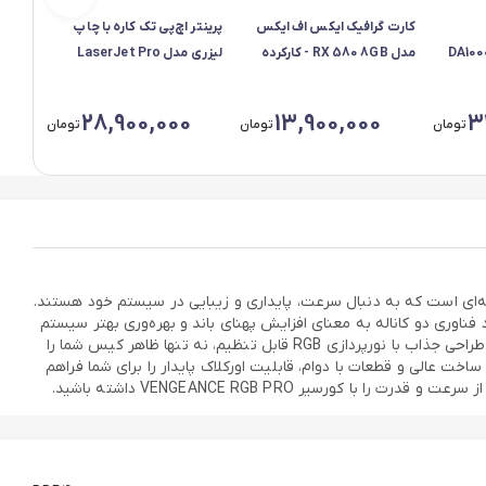
کارت گرافیک ایکس اف ایکس
پرینتر اچ‌پی تک کاره با چاپ
ون مدل DA1000R-
مدل RX 580 8GB - کارکرده
لیزری مدل LaserJet Pro
پلمپ
4003dn، سایز چاپ A4، قابلیت
هاین
چاپ دو روی خودکار، دارای
N_VK
28,900,000
13,900,000
3
تومان
تومان
تومان
صفحه نمایش LCD - کارکرده
ظرفیت 16 گیگ
گابایت، انتخابی بی‌نظیر برای گیمرها و کاربران حرفه‌ای است که به دنبال سرعت، پایداری و زیبایی در سیستم خود هستند.
سنگین تضمین می‌کند. وجود فناوری دو کاناله به معنای افزایش پهنای باند و بهره‌وری بهتر سیستم
شماست. ظرفیت 16 گیگابایت، فضای کافی برای انجام چندین کار به صورت همزمان را فراهم می‌کند و هیچ نگرانی بابت کمبود حافظه نخواهید داشت. طراحی جذاب با نورپردازی RGB قابل تنظیم، نه تنها ظاهر کیس شما را
ا نرم‌افزار Corsair iCUE، می‌توانید نورها را با سایر قطعات هماهنگ کنید. رم کورسیر مدل VENGEANCE RGB PRO با کیفیت ساخت عالی و قطعات با دوام، قابلیت اورکلاک پایدار را برای شما فراهم
یر VENGEANCE RGB PRO داشته باشید.