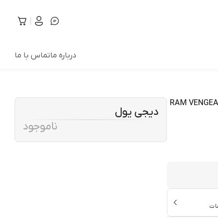
درباره ما
تماس با ما
 کاناله 3600 مگاهرتز CL18 کورسیر مدل RAM VENGEANCE
دیجی یول
ناموجود
ات