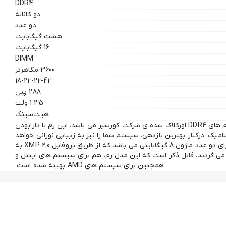
DDR4
دو کاناله
دو عدد
هشت گیگابایت
16 گیگابایت
DIMM
3600 مگاهرتز
18-22-22-42
288 پین
1.35 ولت
هیت‌سینک
رم VENGEANCE RGB PRO از سری رم های DDR4 اورکلاک شده ی شرکت کورسیر می باشد. این رم با دارابودن
امیک، درکنار بهترین بازدهی، سیستم شما را نیز به زیبایی نورانی خواهد
کرد. این رم از نوع دو کاناله و دارای دو عدد ماژول 8 گیگابایتی می باشد که از طریق پروفایل XMP 2.0 به
رکانس 3600 اورکلاک می گردند. قابل ذکر است که این مدل رم، هم برای سیستم های اینتل و
همچنین برای سیستم های AMD بهینه شده است.