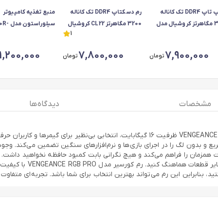
رم لپ تاپ DDR4 تک کاناله
رم دسکتاپ DDR4 تک کاناله
منبع تغذیه کامپیوتر
3200 مگاهرتز کروشیال مدل
3200 مگاهرتز CL22 کروشیال
سیلوراست
1
CL22 ظرفیت 8 گیگابایت RAM
مدل CT8G4DFRA32A ظرفیت
GM
CRUCIAL DDR4 
8 گیگابایت CRUCIAL D4 8GB
1,200,000
7,800,000
7,900,000
تومان
تومان
3200
مشخصات
دیدگاه ها
رم دسکتاپ DDR4 دو کاناله 3600 مگاهرتز CL18 کورسیر مدل VENGEANCE RGB PRO ظرفیت 16 گی
فوق‌العاده 3600 مگاهرتز و تایمینگ CL18، عملکردی سریع و بدون لگ را در اجرای بازی‌ها و نرم‌افزارهای 
خیره‌کننده می‌کند، بلکه ب
ن رم می‌تواند بهترین انتخاب برای شما باشد. تجربه‌ای متفاوت از سرعت و قدرت را با کورس