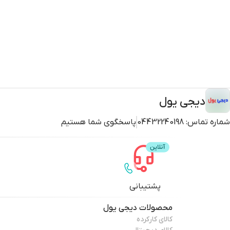
دیجی یول
شماره تماس:
04432240198
پاسخگوی شما هستیم
پشتیبانی
محصولات
دیجی یول
کالای کارکرده