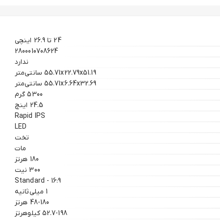
24 تا 26.9 اینچی
2800010708624
ندارد
55.71x22.79x51.19 سانتی‌متر
55.71x6.64x32.69 سانتی‌متر
5300 گرم
24.5 اینچ
Rapid IPS
LED
تخت
مات
180 هرتز
300 نیت
16:9 - Standard
1 میلی‌ثانیه
48-180 هرتز
52.7-198 کیلوهرتز