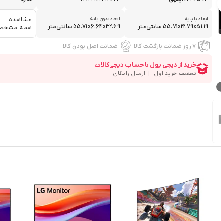
ابعاد با پایه
ابعاد بدون پایه
مشاهده
55.71x22.79x51.19 سانتی‌متر
55.71x6.64x32.69 سانتی‌متر
همه مشخص
۷ روز ضمانت بازگشت کالا
ضمانت اصل بودن کالا