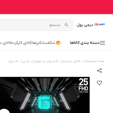
دیجی یول
دسته بندی کالاها
شگفت‌انگیزها
کالای کارکرده
کالای د
/
/
/
همه محصولات
کالای دیجیتال
کامپیوتر و تجهیزات جانبی
مانیتور