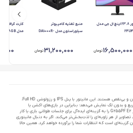
مانیتور 23.8 اینچ ال جی مدل
منبع تغذیه کامپیوتر
کارت گرافیک ا
24U
سیلوراستون مدل DA1000R-
GM
پلمپ
0,000
31,200,000
16,500,000
تومان
تومان
مانیتور ام اس آی مدل G255PF E2 سایز 24.5 اینچ، انتخابی بی‌نظیر برای گیمرها و کاربرانی است که به دنبال کیفیت تصویر فوق‌العاده و تجربه‌ای روان و بی‌نقص هستند. این مانیتور با پنل IPS و رزولوشن Full HD،
‌دهد. نرخ تازه‌سازی فوق‌العاده 180 هرتز و زمان پاسخ‌دهی 1 میلی‌ثانیه، هر حرکت را سریع و بدون لگ نمایش می‌دهد؛ بنابراین در بازی‌های اکشن یا
مسابقه‌ای، همیشه یک قدم جلوتر خواهید بود. تکنولوژی‌های اختصاصی مانند AMD FreeSync Premium و ضد پرش تصویر (Anti-Flicker)، مانیتور G255PF E2 را به گزینه‌ای ایده‌آل برای جلسات طولانی بازی یا کار
اویر از هر زاویه‌ای را لذت‌بخش‌تر می‌کند. اگر به دنبال مانیتوری
بلیت تنظیم ارتفاع و اتصال آسان به دستگاه‌های مختلف هستید، مانیتور ام اس آی مدل G255PF E2 سایز 24.5 اینچ همان گزینه‌ای است که انتظارات شما را برآورده خواهد کرد. همین حالا