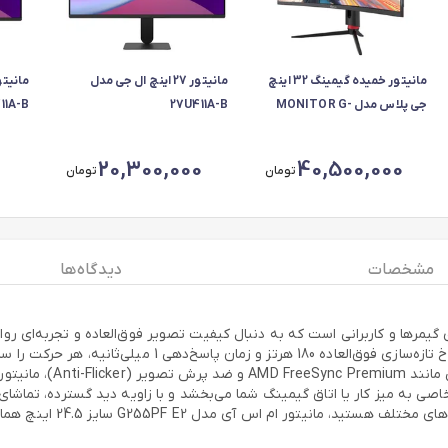
مانیتور خمیده گیمینگ 32 اینچ
مانیتور 27 اینچ ال جی مدل
جی پلاس مدل MONITOR G-
27U411A-B
411A-B
PLUS GGM-K329QN
20,300,000
40,500,000
تومان
تومان
مشخصات
دیدگاه ها
تصاویر واقعی با رنگ‌های زنده و جزئیات دقیق را به شما ارائه می
ی به میز کار یا اتاق گیمینگ شما می‌بخشد و با زاویه دید گسترده، تماشای تص
حرفه‌ای با قیمت مناسب، قا