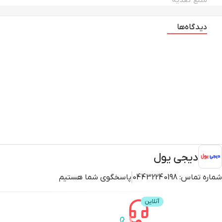
منبع تغذیه
دیدگاه‌ها
دیجی یول
شماره تماس:
04432240198
پاسخگوی شما هستیم