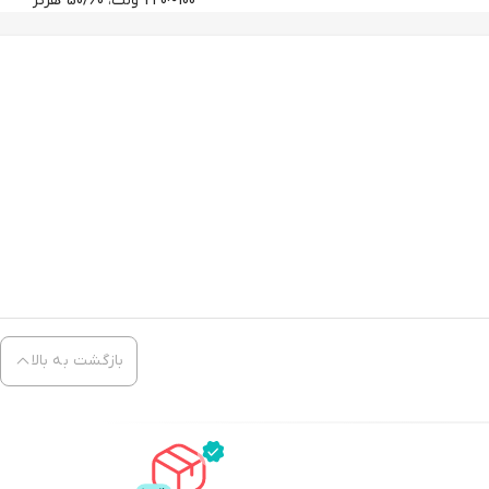
100~240 ولت، 50/60 هرتز
بازگشت به بالا