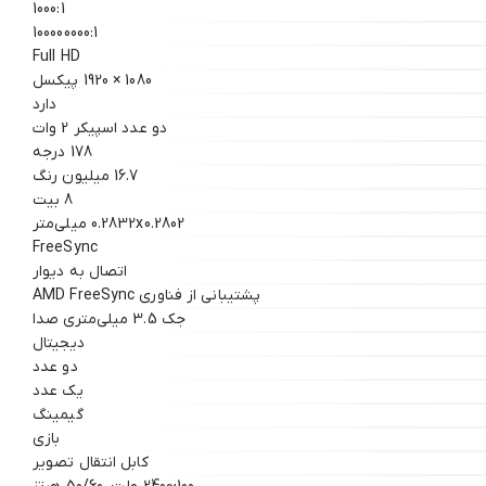
1000:1
100000000:1
Full HD
1080 × 1920 پیکسل
دارد
دو عدد اسپیکر 2 وات
178 درجه
16.7 میلیون رنگ
8 بیت
0.2832x0.2802 میلی‌متر
FreeSync
اتصال به دیوار
پشتیبانی از فناوری AMD FreeSync
جک 3.5 میلی‌متری صدا
دیجیتال
دو عدد
یک عدد
گیمینگ
بازی
کابل انتقال تصویر