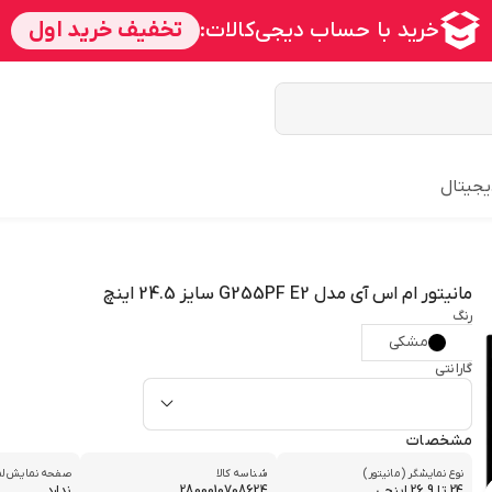
یجیتال
مانیتور ام اس آی مدل G255PF E2 سایز 24.5 اینچ
رنگ
مشکی
گارانتی
مشخصات
نوع نمایشگر (مانیتور)
شناسه کالا
صفحه نمایش ل
24 تا 26.9 اینچی
2800010708624
ندارد