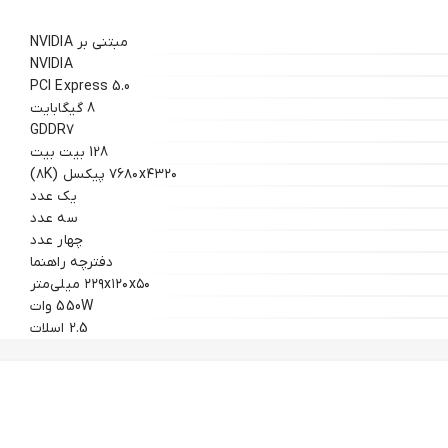
مبتنی بر NVIDIA
NVIDIA
PCI Express 5.0
8 گیگابایت
GDDR7
128 بیت بیت
۷۶۸۰x۴۳۲۰ پیکسل (۸K)
یک عدد
سه عدد
چهار عدد
دفترچه‌ راهنما
۲۲۹x۱۲۰x۵۰ میلی‌متر
550W وات
2.5 اسلات