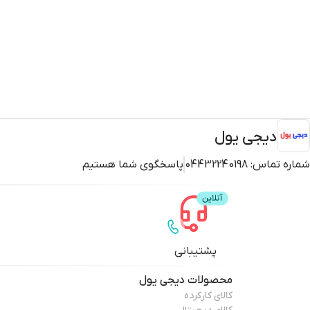
دیجی یول
شماره تماس:
04432240198
پاسخگوی شما هستیم
پشتیبانی
محصولات
دیجی یول
کالای کارکرده