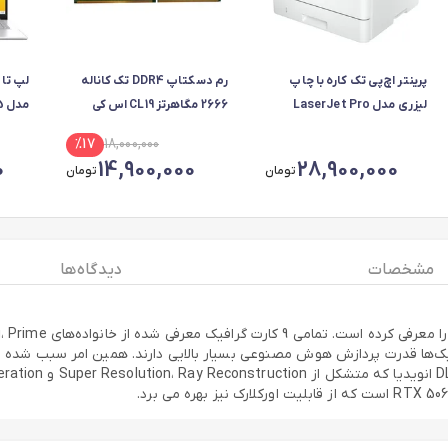
پرینتر اچ‌پی تک کاره با چاپ
رم دسکتاپ DDR4 تک کاناله
لیزری مدل LaserJet Pro
2666 مگاهرتز CL19 اس کی
م
4003dn، سایز چاپ A4، قابلیت
هاینیکس مدل
0-R5
%
17
18,000,000
چاپ دو روی خودکار، دارای
HMA82GU67CJR8N_VK
12GB
0
14,900,000
28,900,000
تومان
تومان
صفحه نمایش LCD - کارکرده
ظرفیت 16 گیگابایت
D-IPS
مشخصات
دیدگاه ها
Bla انویدیا هستند. این کارت گرافیک‌ها قدرت پردازش هوش مصنوعی بسیار بالایی دارند. همین