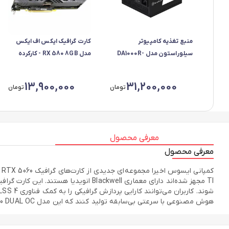
منبع تغذیه کامپیوتر
کارت گرافیک ایکس اف ایکس
سیلوراستون مدل DA1000R-
مدل RX 580 8GB - کارکرده
GM
پلمپ
13,900,000
31,200,000
تومان
تومان
معرفی محصول
معرفی محصول
TI مجهز شده‌اند دارای معماری ckwell
هوش مصنوعی با سرعتی بی‌سابقه تولید کنند که این مدل RTX 5060 DUAL OC است که از قابلیت اورکلارک نیز بهره می برد.