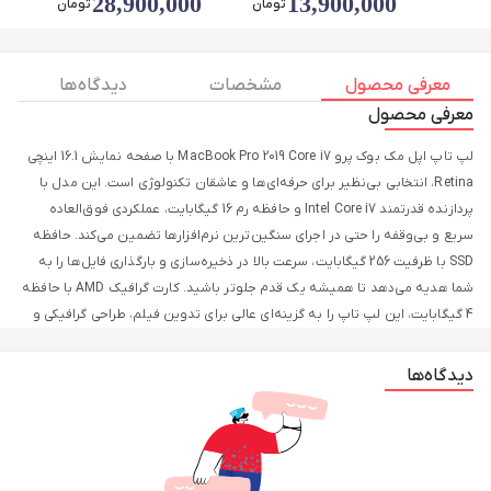
0
28,900,000
13,900,000
تومان
تومان
صفحه نمایش LCD - کارکرده
ظرفیت 16 گیگابای
معرفی محصول
مشخصات
دیدگاه ها
معرفی محصول
لپ تاپ اپل مک بوک پرو MacBook Pro 2019 Core i7 با صفحه نمایش 16.1 اینچی
Retina، انتخابی بی‌نظیر برای حرفه‌ای‌ها و عاشقان تکنولوژی است. این مدل با
پردازنده قدرتمند Intel Core i7 و حافظه رم 16 گیگابایت، عملکردی فوق‌العاده
سریع و بی‌وقفه را حتی در اجرای سنگین‌ترین نرم‌افزارها تضمین می‌کند. حافظه
SSD با ظرفیت 256 گیگابایت، سرعت بالا در ذخیره‌سازی و بارگذاری فایل‌ها را به
شما هدیه می‌دهد تا همیشه یک قدم جلوتر باشید. کارت گرافیک AMD با حافظه
4 گیگابایت، این لپ تاپ را به گزینه‌ای عالی برای تدوین فیلم، طراحی گرافیکی و
بازی‌های حرفه‌ای تبدیل می‌کند. صفحه نمایش Retina با رزولوشن خیره‌کننده،
رنگ‌ها را زنده و شفاف نمایش می‌دهد و تجربه کاربری شما را به سطحی جدید
دیدگاه‌ها
می‌برد. بدنه آلومینیومی، سبک و مقاوم است و حس لوکس بودن را به شما
منتقل می‌کند. اگر به دنبال لپ تاپی با کیفیت ساخت عالی، قدرت پردازشی بالا و
نمایشگری بی‌رقیب هستید، مک بوک پرو 2019 اپل بهترین انتخاب شماست. همین
حالا سفارش دهید و از دنیای تکنولوژی اپل لذت ببرید!