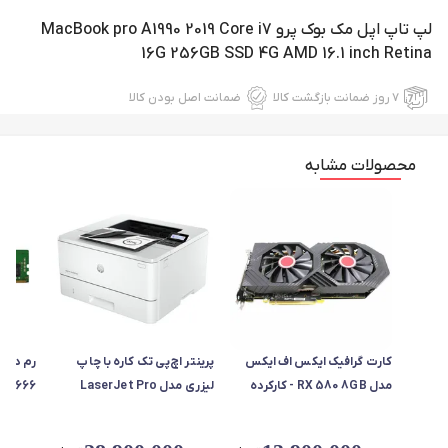
لپ تاپ اپل مک بوک پرو MacBook pro A1990 2019 Core i7
16G 256GB SSD 4G AMD 16.1 inch Retina
۷ روز ضمانت بازگشت کالا
ضمانت اصل بودن کالا
محصولات مشابه
کارت گرافیک ایکس اف ایکس
پرینتر اچ‌پی تک کاره با چاپ
مدل RX 580 8GB - کارکرده
لیزری مدل LaserJet Pro
پلمپ
4003dn، سایز چاپ A4، قابلیت
هاینیک
چاپ دو روی خودکار، دارای
8N_VK