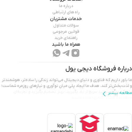
درباره ما
راه های ارتباطی
خدمات مشتریان
سوالات متداول
قوانین مرجوعی
راهنمای خرید
همراه ما باشید
درباره فروشگاه
دیجی یول
ما باور داریم که فناوری و دنیای دیجیتال می‌تواند زندگی را ساده‌تر، هوشمندتر
و لذت‌بخش‌تر کند. هدف ما ایجاد پلی میان نوآوری و نیازهای روزمره شماست؛
پلی که با آن بتوانید سریع‌تر یاد بگیرید، بهتر تصمیم بگیرید و تجربه‌ای
مطالعه بیشتر
متفاوت از دنیای آنلاین داشته باشید.
🎯
ماموریت ما
: ارائه راهکارهای دیجیتال و آموزشی که به رشد فردی و
کسب‌وکارها کمک کند.
🌐
چشم‌انداز ما
: تبدیل شدن به مرجع قابل اعتماد برای یادگیری و
خدمات دیجیتال در ایران و فراتر از آن.
🤝
ارزش‌های ما
: صداقت، کیفیت، نوآوری و همراهی با کاربران در هر