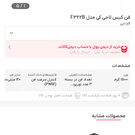
5
/
1
فن کیس لاجی کی مدل F322B
گارانتی
مشخصات
وزن
مشخصات تکمیلی
قابلیت‌های خنک کننده
سایز فن
1500 گرم
تعداد فن در بسته:
کنترل سرعت فن
120 میلی‌متری
3 عدد نورپرد...
(PWM)
۷ روز ضمانت بازگشت کالا
ضمانت اصل بودن کالا
محصولات مشابه